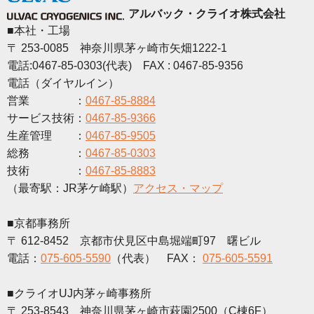
アルバック・クライオ株式会社
■本社・工場
〒 253-0085 神奈川県茅ヶ崎市矢畑1222-1
電話:0467-85-0303(代表) FAX : 0467-85-9356
電話（ダイヤルイン）
営業 ：
0467-85-8884
サービス技術：
0467-85-9366
生産管理 ：
0467-85-9505
総務 ：
0467-85-0303
技術 ：
0467-85-8883
（最寄駅：JR茅ケ崎駅）
アクセス・マップ
■京都事務所
〒 612-8452 京都市伏見区中島堀端町97 曙ビル
電話：
075-605-5590
（代表） FAX：
075-605-5591
■クライオUJ内茅ヶ崎事務所
〒 253-8543 神奈川県茅ヶ崎市萩園2500（C棟6F）