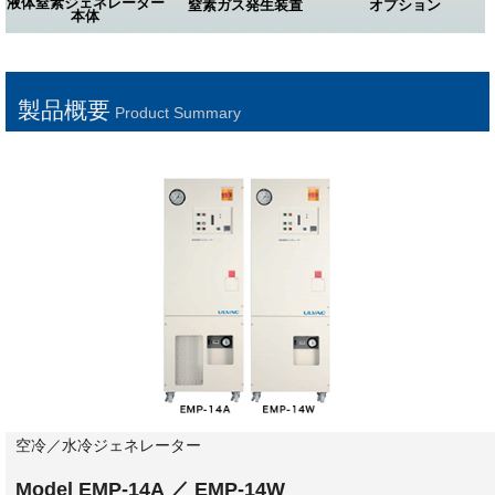
液体窒素ジェネレーター
窒素ガス発生装置
オプション
本体
製品概要
Product Summary
空冷／水冷ジェネレーター
Model EMP-14A ／ EMP-14W