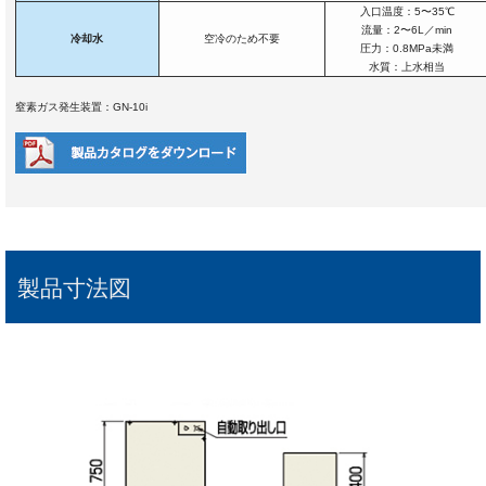
入口温度：5〜35℃
流量：2〜6L／min
冷却水
空冷のため不要
圧力：0.8MPa未満
水質：上水相当
窒素ガス発生装置：GN-10i
製品寸法図