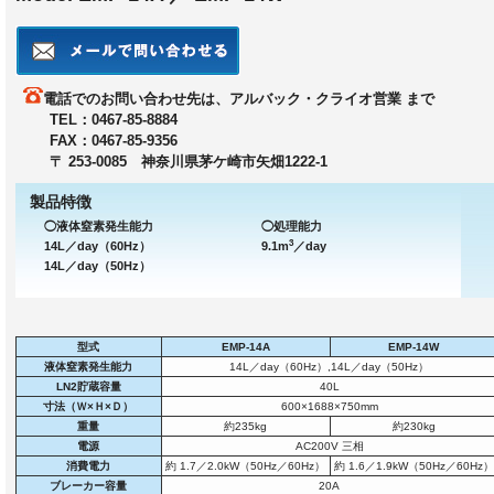
電話でのお問い合わせ先は、アルバック・クライオ営業 まで
TEL：0467-85-8884
FAX：0467-85-9356
〒 253-0085 神奈川県茅ケ崎市矢畑1222-1
製品特徴
◯液体窒素発生能力
◯処理能力
3
14L／day（60Hz）
9.1m
／day
14L／day（50Hz）
型式
EMP-14A
EMP-14W
液体窒素発生能力
14L／day（60Hz）,14L／day（50Hz）
LN2貯蔵容量
40L
寸法（Ｗ×Ｈ×Ｄ）
600×1688×750mm
重量
約235kg
約230kg
電源
AC200V 三相
消費電力
約 1.7／2.0kW（50Hz／60Hz）
約 1.6／1.9kW（50Hz／60Hz）
ブレーカー容量
20A