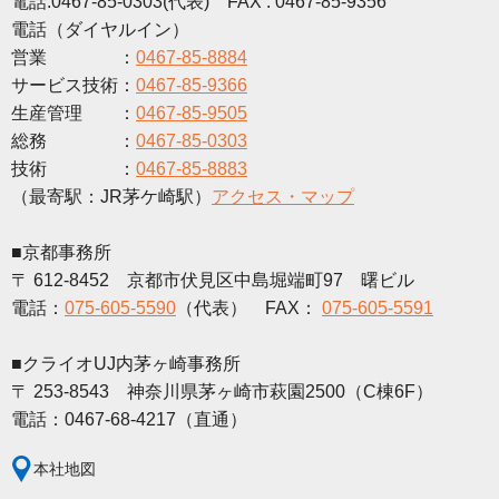
電話:0467-85-0303(代表) FAX : 0467-85-9356
電話（ダイヤルイン）
営業 ：
0467-85-8884
サービス技術：
0467-85-9366
生産管理 ：
0467-85-9505
総務 ：
0467-85-0303
技術 ：
0467-85-8883
（最寄駅：JR茅ケ崎駅）
アクセス・マップ
■京都事務所
〒 612-8452 京都市伏見区中島堀端町97 曙ビル
電話：
075-605-5590
（代表） FAX：
075-605-5591
■クライオUJ内茅ヶ崎事務所
〒 253-8543 神奈川県茅ヶ崎市萩園2500（C棟6F）
電話：0467-68-4217（直通）
本社地図