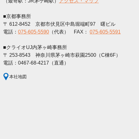
（最寄駅：JR茅ケ崎駅）
アクセス・マップ
■京都事務所
〒 612-8452 京都市伏見区中島堀端町97 曙ビル
電話：
075-605-5590
（代表） FAX：
075-605-5591
■クライオUJ内茅ヶ崎事務所
〒 253-8543 神奈川県茅ヶ崎市萩園2500（C棟6F）
電話：0467-68-4217（直通）
本社地図