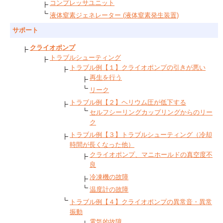
コンプレッサユニット
液体窒素ジェネレーター (液体窒素発生装置)
サポート
クライオポンプ
トラブルシューティング
トラブル例【１】クライオポンプの引きが悪い
再生を行う
リーク
トラブル例【２】ヘリウム圧が低下する
セルフシーリングカップリングからのリー
ク
トラブル例【３】トラブルシューティング（冷却
時間が長くなった他）
クライオポンプ、マニホールドの真空度不
良
冷凍機の故障
温度計の故障
トラブル例【４】クライオポンプの異常音・異常
振動
電気的故障