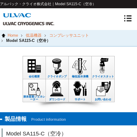
アルバック・クライオ株式会社｜Model SA115-C（空冷）
Home
低温機器
コンプレッサユニット
Model SA115-C（空冷）
会社概要
クライオポンプ
極低温冷凍機
クライオスタット
液体窒素ジェネレ
ーター
ダウンロード
サポート
お問い合わせ
製品情報
Product information
Model SA115-C（空冷）