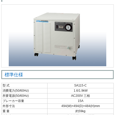
標準仕様
型 式
SA115-C
消費電力(50/60Hz)
1.6/1.9kW
所要電源(50/60Hz)
AC200V 三相
ブレーカー容量
15A
外形寸法
494(W)×494(D)×484(H)mm
重 量
約59kg