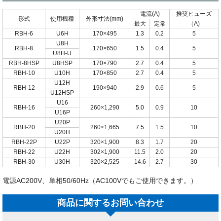
電流(A)
推奨ヒューズ
形式
使用機種
外形寸法(mm)
最大
定常
（A)
RBH-6
U6H
170×495
1.3
0.2
5
U8H
RBH-8
170×650
1.5
0.4
5
U8H-U
RBH-8HSP
U8HSP
170×790
2.7
0.4
5
RBH-10
U10H
170×850
2.7
0.4
5
U12H
RBH-12
190×940
2.9
0.6
5
U12HSP
U16
RBH-16
260×1,290
5.0
0.9
10
U16P
U20P
RBH-20
260×1,665
7.5
1.5
10
U20H
RBH-22P
U22P
320×1,900
8.3
1.7
20
RBH-22
U22H
302×1,900
11.5
2.0
20
RBH-30
U30H
320×2,525
14.6
2.7
30
電源AC200V、単相50/60Hz（AC100Vでもご使用できます。）
商品に関するお問い合わせ