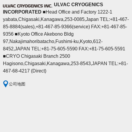
ULVAC CRYOGENICS
INCORPORATED
■Head Office and Factory 1222-1
yabata,Chigasaki,Kanagawa,253-0085,Japan TEL:+81-467-
85-8884(sales),+81-467-85-9366(service) FAX:+81-467-85-
9356 ■Kyoto Office Akebono Bldg
97,Nakajimahoribatacho,Fushimi-ku,Kyoto,612-
8452,JAPAN TEL:+81-75-605-5590 FAX:+81-75-605-5591
■CRYO Chigasaki Branch 2500
Hagisono,Chigasaki,Kanagawa,253-8543,JAPAN TEL:+81-
467-68-4217 (Direct)
公司地图