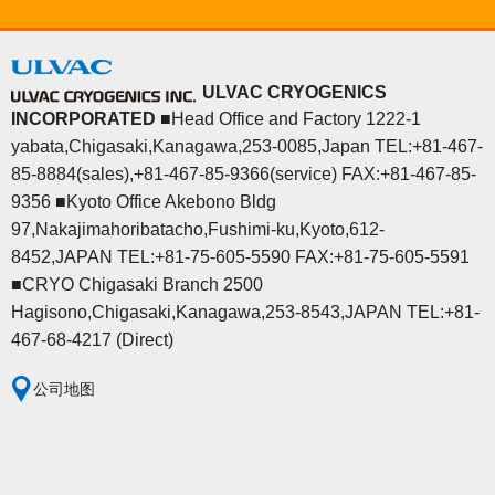
ULVAC CRYOGENICS
INCORPORATED
■Head Office and Factory 1222-1
yabata,Chigasaki,Kanagawa,253-0085,Japan TEL:+81-467-
85-8884(sales),+81-467-85-9366(service) FAX:+81-467-85-
9356 ■Kyoto Office Akebono Bldg
97,Nakajimahoribatacho,Fushimi-ku,Kyoto,612-
8452,JAPAN TEL:+81-75-605-5590 FAX:+81-75-605-5591
■CRYO Chigasaki Branch 2500
Hagisono,Chigasaki,Kanagawa,253-8543,JAPAN TEL:+81-
467-68-4217 (Direct)
公司地图